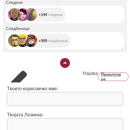
+144
Следени
+144
следења
+509
Следбеници
+509
следбеници
Најава
Приклучи
се
Твоето корисничко име:
Твојата Лозинка: