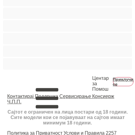
Тинејџерки+18
Фетиш
Фрлање Млаз
Црвенокоси
Црнкињи
Центар
Приклучи
за
се
Помош
Контактирај Поддршка
Сервисирање Консиерж
Ч.П.П.
Сајтот е ограничен на лица постари од 18 години.
Сите модели кои се појавуваат на сајтов имаат
минимум 18 години.
Политика за Приватност
Услови и Правила
2257