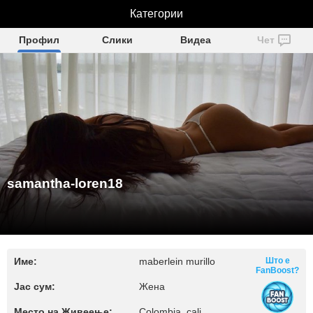
samantha-loren18
Категории
Профил
Слики
Видеа
Чет
samantha-loren18
Име:
maberlein murillo
Што е
FanBoost?
Јас сум:
Жена
Место на Живеење:
Colombia, cali