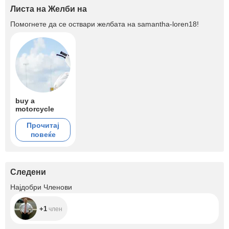
Листа на Желби на
Помогнете да се оствари желбата на
samantha-loren18
!
buy a
motorcycle
Прочитај
повеќе
Следени
+1
Најдобри Членови
+1
член