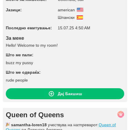
Јазици:
american
Шпански
Последно емитување:
15.07.25 4:50 AM
За мене
Hello! Welcome to my room!
Што ме пали:
buzz my pussy
Што ме одвраќа:
rude people
Дај Бакшиш
Queen of Queens
samantha-loren18
учествува на натпреварот
Queen of
Queens
од Латинска Америка.