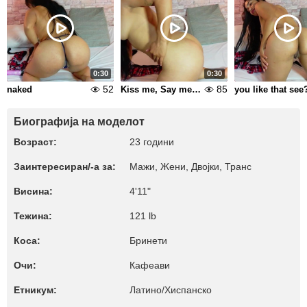
0:30
0:30
52
85
naked
Kiss me, Say me, tap me here
you like that see
Биографија на моделот
Возраст:
23 години
Заинтересиран/-а за:
Мажи, Жени, Двојки, Транс
Висина:
4'11"
Тежина:
121 lb
Коса:
Бринети
Очи:
Кафеави
Етникум:
Латино/Хиспанско