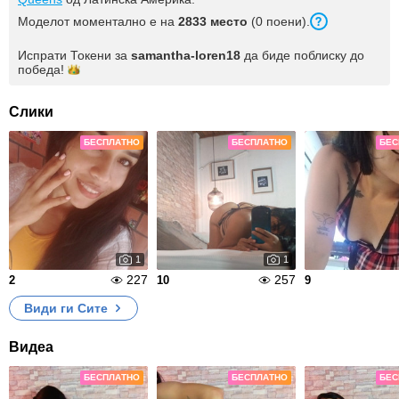
Моделот моментално е на
2833 место
(0 поени).
Испрати Токени за
samantha-loren18
да биде поблиску до
победа!
Слики
БЕСПЛАТНО
БЕСПЛАТНО
БЕС
1
1
227
257
2
10
9
Види ги Сите
Видеа
БЕСПЛАТНО
БЕСПЛАТНО
БЕС